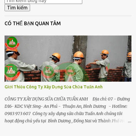
CÓ THỂ BẠN QUAN TÂM
Giới Thiệu Công Ty Xây Dựng Sửa Chữa Tuấn Anh
CÔNG TY XÂY DỰNG SỬA CHỮA TUẤN ANH Địa chỉ: 07 - Đường
D16- KDC Việt Sing- An Phú - Thuận An, Bình Dương - Hotline:
0983 973 607 Công ty xây dựng sửa chữa Tuấn Anh chúng tôi
hoạt động chủ yếu tại Bình Dương , Đồng Nai và Thành Phố Hồ
Chí Minh v ới các ngành nghề sau : A. XÂY DỰNG SỬA CHỮA NHÀ
DÂN DỤNG Xây Dựng Sửa Chữa Nhà Cửa: Thiết kế, xây dựng, sửa