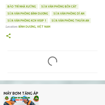
BẢO TRÌ NHÀ XƯỞNG
SỬA VĂN PHÒNG BẾN CÁT
SỬA VĂN PHÒNG BÌNH DƯƠNG
SỬA VĂN PHÒNG DĨ AN
SỬA VĂN PHÒNG KCN VISIP 1
SỬA VĂN PHÒNG THUẬN AN
Location:
BÌNH DƯƠNG, VIỆT NAM
N
h
ậ
n
x
é
MÁY BƠM TĂNG ÁP
t