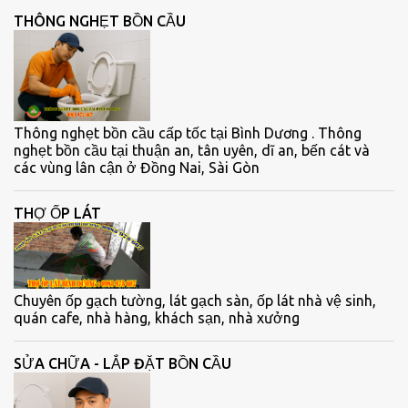
THÔNG NGHẸT BỒN CẦU
Thông nghẹt bồn cầu cấp tốc tại Bình Dương . Thông
nghẹt bồn cầu tại thuận an, tân uyên, dĩ an, bến cát và
các vùng lân cận ở Đồng Nai, Sài Gòn
THỢ ỐP LÁT
Chuyên ốp gạch tường, lát gạch sàn, ốp lát nhà vệ sinh,
quán cafe, nhà hàng, khách sạn, nhà xưởng
SỬA CHỮA - LẮP ĐẶT BỒN CẦU