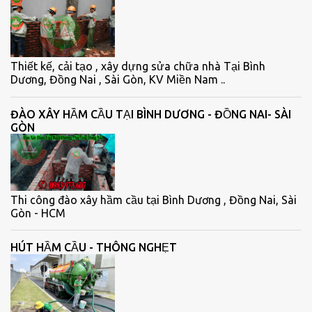
Thiết kế, cải tạo , xây dựng sửa chữa nhà Tại Bình
Dương, Đồng Nai , Sài Gòn, KV Miền Nam ..
ĐÀO XÂY HẦM CẦU TẠI BÌNH DƯƠNG - ĐỒNG NAI- SÀI
GÒN
Thi công đào xây hầm cầu tại Bình Dương , Đồng Nai, Sài
Gòn - HCM
HÚT HẦM CẦU - THÔNG NGHẸT