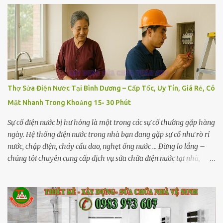
chữa nhà, sửa chữa phòng trọ, nhà hàng,khách sạn bao gồm các
vấn đề liên quan đến xây dựng như : Xây tô, ốp gạch tường, cán
nền, lát gạch sàn , cán nền betong, cơi nới nâng hạ nền Thi công bả
bột matit sơn nước, sơn dầu PU , sơn epoxy Sửa chữa lắp đặt cửa
nhôm, cửa nhựa, cửa kính cường lực , vách ngăn copmpact… Tháo
dở lợp mái tôn, chống dột, chống thấm Cung cấp máy múc, vận
chuyển đất, vận chuyển xà bần … dịch vụ sửa chữa nhà tại bình
Thợ Sửa Điện Nước Tại Bình Dương – Cấp Tốc, Uy Tín, Giá Rẻ, Có
dường B. SỬA CHỮA - BẢO TRÌ NHÀ XƯỞNG Thi công đập phá,
Mặt Nhanh Trong Khoảng 15- 30 Phút
tháo dở nhà xưởng, thu mua xác nhà xưởng Sửa chữa làm văn
phòng , ...
Sự cố điện nước bị hư hỏng là một trong các sự cố thường gặp hàng
ngày. Hệ thống điện nước trong nhà bạn đang gặp sự cố như rò rỉ
nước, chập điện, cháy cầu dao, nghẹt ống nước ... Đừng lo lắng –
chúng tôi chuyên cung cấp dịch vụ sửa chữa điện nước tại nhà,
phục vụ khắp Bình Dương với đội ngũ nhân viên chuyên nghiệp,
mức giá cạnh tranh và thời gian xử lý nhanh chóng. Hãy liên hệ
ngay số hotline : 0983 973 607 ( Tuấn Anh) để được tư vấn giải
quyết sự cố kịp thời thợ sửa điện nước bình dương 1. Giới thiệu
Dịch vụ sửa điện nước tại nhà Bình Dương chúng tôi Đội thợ sửa