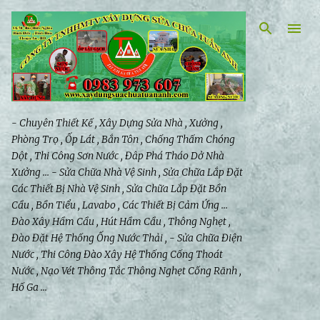
Chuyển đến nội dung chính
- Chuyên Thiết Kế , Xây Dựng Sửa Nhà , Xưởng ,
Phòng Trọ , Ốp Lát , Bắn Tôn , Chống Thấm Chóng
Dột , Thi Công Sơn Nước , Đâp Phá Tháo Dở Nhà
Xưởng ... - Sửa Chữa Nhà Vệ Sinh , Sửa Chữa Lắp Đặt
Các Thiết Bị Nhà Vệ Sinh , Sửa Chữa Lắp Đặt Bồn
Cầu , Bồn Tiểu , Lavabo , Các Thiết Bị Cảm Ứng ...
Đào Xây Hầm Cầu , Hút Hầm Cầu , Thông Nghẹt ,
Đào Đặt Hệ Thống Ống Nước Thải , - Sửa Chữa Điện
Nước , Thi Công Đào Xây Hệ Thống Cống Thoát
Nước , Nạo Vét Thông Tắc Thông Nghẹt Cống Rãnh ,
Hố Ga ...