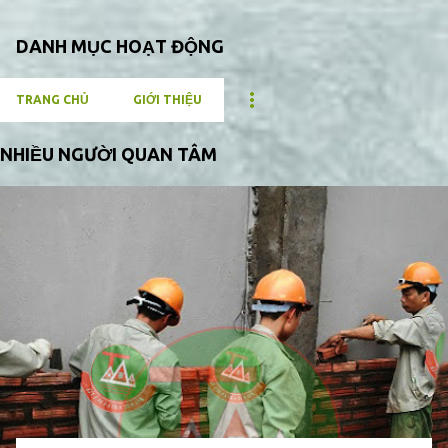
DANH MỤC HOẠT ĐỘNG
TRANG CHỦ
GIỚI THIỆU
NHIỀU NGƯỜI QUAN TÂM
B
à
i
đ
ă
n
g