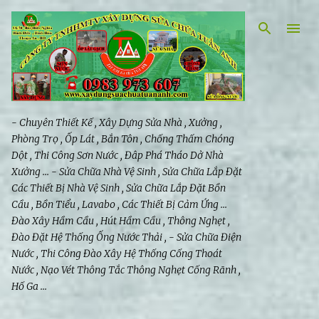
Chuyển đến nội dung chính
- Chuyên Thiết Kế , Xây Dựng Sửa Nhà , Xưởng ,
Phòng Trọ , Ốp Lát , Bắn Tôn , Chống Thấm Chóng
Dột , Thi Công Sơn Nước , Đâp Phá Tháo Dở Nhà
Xưởng ... - Sửa Chữa Nhà Vệ Sinh , Sửa Chữa Lắp Đặt
Các Thiết Bị Nhà Vệ Sinh , Sửa Chữa Lắp Đặt Bồn
Cầu , Bồn Tiểu , Lavabo , Các Thiết Bị Cảm Ứng ...
Đào Xây Hầm Cầu , Hút Hầm Cầu , Thông Nghẹt ,
Thiết kế, Xây Dựng Sửa Ch
Đào Đặt Hệ Thống Ống Nước Thải , - Sửa Chữa Điện
Nước , Thi Công Đào Xây Hệ Thống Cống Thoát
Nước , Nạo Vét Thông Tắc Thông Nghẹt Cống Rãnh ,
Hố Ga ...