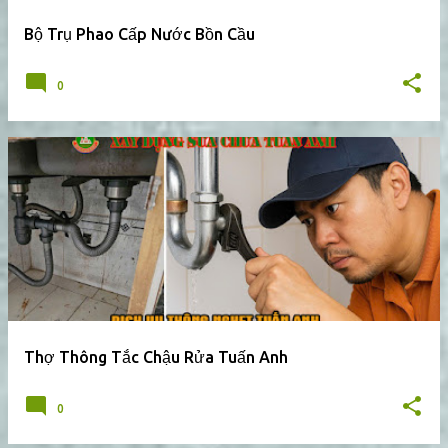
g
Bộ Trụ Phao Cấp Nước Bồn Cầu
0
Thợ Thông Tắc Chậu Rửa Tuấn Anh
0