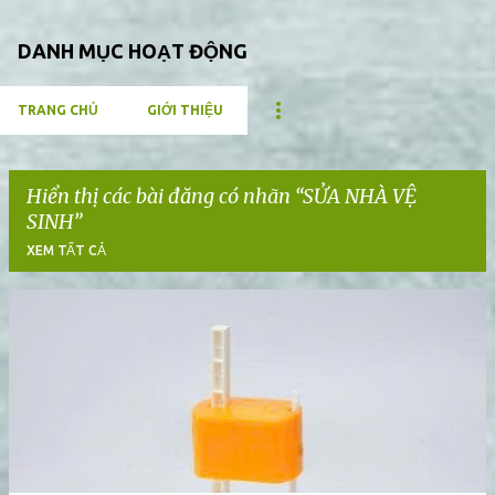
DANH MỤC HOẠT ĐỘNG
TRANG CHỦ
GIỚI THIỆU
Thiế
Hiển thị các bài đăng có nhãn
SỬA NHÀ VỆ
SINH
XEM TẤT CẢ
B
à
i
đ
ă
n