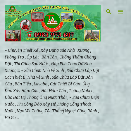
Chuyển đến nội dung chính
- Chuyên Thiết Kế , Xây Dựng Sửa Nhà , Xưởng ,
Phòng Trọ , Ốp Lát , Bắn Tôn , Chống Thấm Chóng
Dột , Thi Công Sơn Nước , Đâp Phá Tháo Dở Nhà
Xưởng ... - Sửa Chữa Nhà Vệ Sinh , Sửa Chữa Lắp Đặt
Các Thiết Bị Nhà Vệ Sinh , Sửa Chữa Lắp Đặt Bồn
Cầu , Bồn Tiểu , Lavabo , Các Thiết Bị Cảm Ứng ...
Đào Xây Hầm Cầu , Hút Hầm Cầu , Thông Nghẹt ,
Đào Đặt Hệ Thống Ống Nước Thải , - Sửa Chữa Điện
Nước , Thi Công Đào Xây Hệ Thống Cống Thoát
Nước , Nạo Vét Thông Tắc Thông Nghẹt Cống Rãnh ,
Hố Ga ...