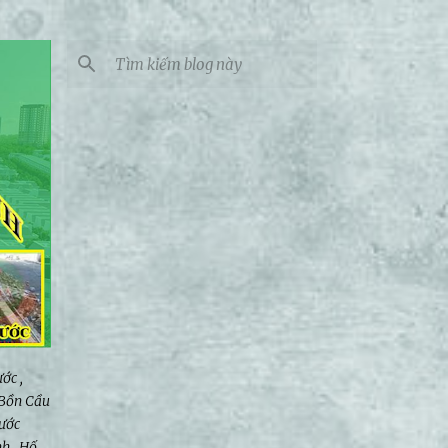
ớc ,
 Bồn Cầu
ước
h , Hố