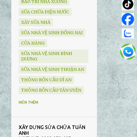
BẢO TRÌ NHÀ XƯỞNG
SỬA CHỮA ĐIỆN NƯỚC
XÂY SỬA NHÀ
SỬA NHÀ VỆ SINH ĐỒNG NAI
CỬA HÀNG
SỬA NHÀ VỆ SINH BÌNH
DƯƠNG
SỬA NHÀ VỆ SINH THUẬN AN
THÔNG BỒN CẦU DĨ AN
THÔNG BỒN CẦU TÂN UYÊN
THIẾT BỊ VỆ SINH
HIỆN THÊM
HÚT HẦM CẦU BẾN CÁT
HÚT HẦM CẦU DĨ AN
XÂY DỰNG SỬA CHỮA TUẤN
HÚT HẦM CẦU THUẬN AN
ANH