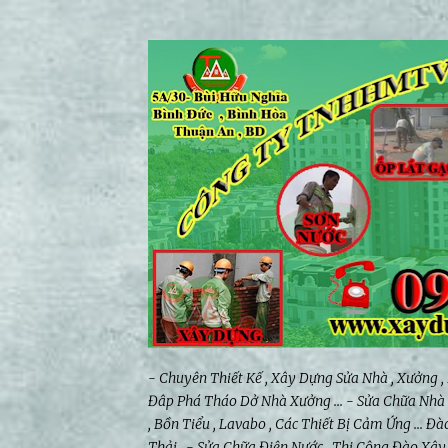
- Chuyên Thiết Kế , Xây Dựng Sửa Nhà , Xưởng ,
Đâp Phá Tháo Dở Nhà Xưởng ... - Sửa Chữa Nhà V
, Bồn Tiểu , Lavabo , Các Thiết Bị Cảm Ứng ...
Thải , - Sửa Chữa Điện Nước , Thi Công Đào Xâ