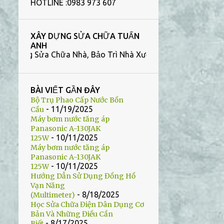
HOTLINE :0983 973 607
HÚT HẦM CẦU BÌNH DƯƠNG
SỬA BỒN CẦU BÌNH DƯƠNG
XÂY DỰNG SỬA CHỮA TUẤN
SỬA NHÀ VỆ SINH TÂN UYÊN
ANH
ửa Chữa Nhà, Bảo Trì Nhà Xưởng, Công Trình Nhà Vệ Sinh tại 
THÔNG BỒN CẦU MỸ PHƯỚC
XÂY HẦM CẦU BÌNH DƯƠNG
BÀI VIẾT GẦN ĐÂY
XÂY HẦM CẦU THUẬN AN
Bộ Trụ Phao Cấp Nước Bồn
- 11/19/2025
Cầu
TIN TỨC
Máy bơm nước tăng áp
BỒN TIỂU CẢM ỨNG BÌNH
Panasonic A-130JAK
DƯƠNG
- 10/11/2025
125W
Máy bơm nước tăng áp
HÚT HẦM CẦU MỸ PHƯỚC
Panasonic A-130JAK
- 10/11/2025
125W
SỬA BỒN CẦU DĨ AN
Hướng Dẫn Sử Dụng Đồng Hồ
Vạn Năng
SỬA BỒN CẦU BẾN CÁT
- 8/18/2025
(Multimeter)
Học Sửa Chữa Điện Dân Dụng Cơ
SỬA CHỮA NHÀ XƯỞNG BÌNH
DƯƠNG
Bản Và Những Điều Cần
- 8/17/2025
Biết