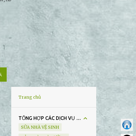
̉
Trang chủ
TỔNG HỢP CÁC DỊCH VỤ CỦA CHÚNG TÔI
SỬA NHÀ VỆ SINH