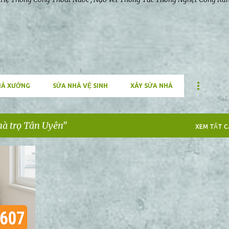
HÀ XƯỞNG
SỬA NHÀ VỆ SINH
XÂY SỬA NHÀ
hà trọ Tân Uyên
XEM TẤT CA
+
2