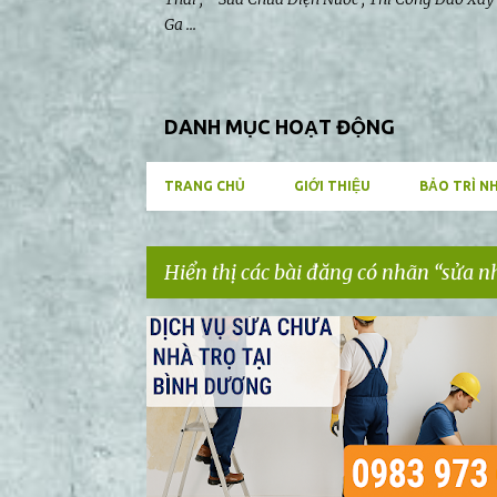
Ga ...
DANH MỤC HOẠT ĐỘNG
TRANG CHỦ
GIỚI THIỆU
BẢO TRÌ N
Hiển thị các bài đăng có nhãn
sửa n
B
SỬA NHÀ TRỌ BÌNH DƯƠNG
SỬA NHÀ TRỌ DĨ AN
à
i
đ
ă