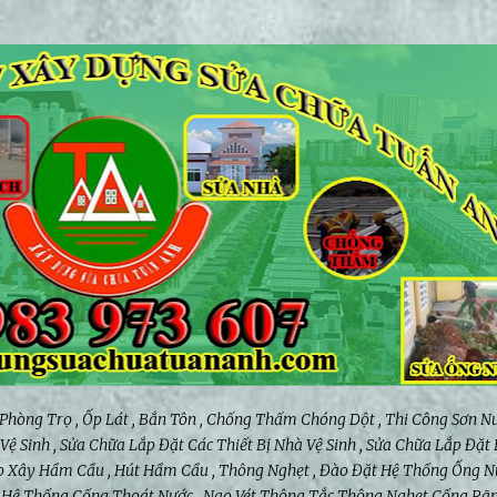
Chuyển đến nội dung chính
 Phòng Trọ , Ốp Lát , Bắn Tôn , Chống Thấm Chóng Dột , Thi Công Sơn Nư
ệ Sinh , Sửa Chữa Lắp Đặt Các Thiết Bị Nhà Vệ Sinh , Sửa Chữa Lắp Đặt
 Đào Xây Hầm Cầu , Hút Hầm Cầu , Thông Nghẹt , Đào Đặt Hệ Thống Ống N
y Hệ Thống Cống Thoát Nước , Nạo Vét Thông Tắc Thông Nghẹt Cống Rãn