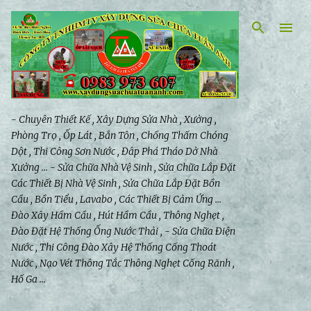
Chuyển đến nội dung chính
- Chuyên Thiết Kế , Xây Dựng Sửa Nhà , Xưởng ,
Phòng Trọ , Ốp Lát , Bắn Tôn , Chống Thấm Chóng
Dột , Thi Công Sơn Nước , Đâp Phá Tháo Dở Nhà
Xưởng ... - Sửa Chữa Nhà Vệ Sinh , Sửa Chữa Lắp Đặt
Các Thiết Bị Nhà Vệ Sinh , Sửa Chữa Lắp Đặt Bồn
Cầu , Bồn Tiểu , Lavabo , Các Thiết Bị Cảm Ứng ...
Đào Xây Hầm Cầu , Hút Hầm Cầu , Thông Nghẹt ,
Đào Đặt Hệ Thống Ống Nước Thải , - Sửa Chữa Điện
Nước , Thi Công Đào Xây Hệ Thống Cống Thoát
Nước , Nạo Vét Thông Tắc Thông Nghẹt Cống Rãnh ,
Hố Ga ...