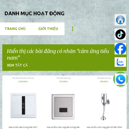
DANH MỤC HOẠT ĐỘNG
TRANG CHỦ
GIỚI THIỆU
Hiển thị các bài đăng có nhãn
cảm ứng tiểu
nam
XEM TẤT CẢ
B
à
i
đ
ă
n