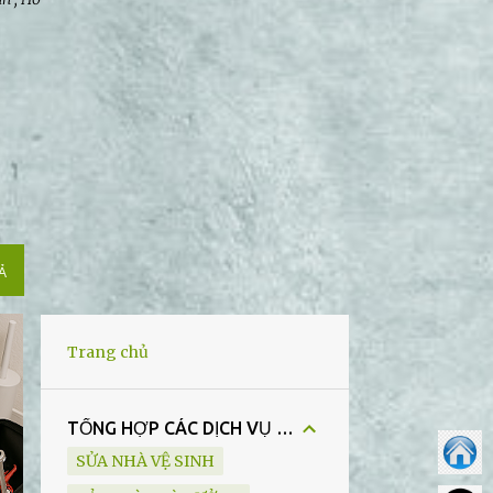
̉
Trang chủ
TỔNG HỢP CÁC DỊCH VỤ CỦA CHÚNG TÔI
SỬA NHÀ VỆ SINH