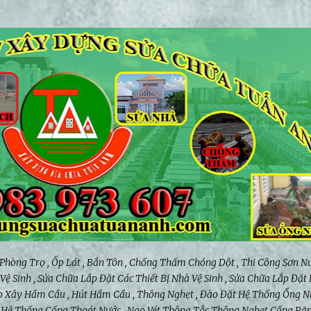
Chuyển đến nội dung chính
 Phòng Trọ , Ốp Lát , Bắn Tôn , Chống Thấm Chóng Dột , Thi Công Sơn Nư
ệ Sinh , Sửa Chữa Lắp Đặt Các Thiết Bị Nhà Vệ Sinh , Sửa Chữa Lắp Đặt
 Đào Xây Hầm Cầu , Hút Hầm Cầu , Thông Nghẹt , Đào Đặt Hệ Thống Ống N
y Hệ Thống Cống Thoát Nước , Nạo Vét Thông Tắc Thông Nghẹt Cống Rãn