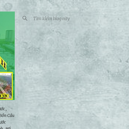
ớc ,
 Bồn Cầu
ước
h , Hố