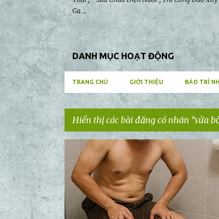
Ga ...
DANH MỤC HOẠT ĐỘNG
TRANG CHỦ
GIỚI THIỆU
BẢO TRÌ N
Hiển thị các bài đăng có nhãn
sửa b
B
SỬA BỒN CẦU DĨ AN
SỬA BỒN CẦU BẾN CÁT
à
i
đ
ă