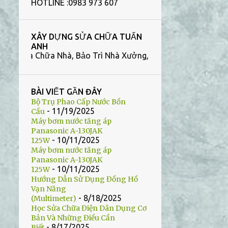
HOTLINE :0983 973 607
HÚT HẦM CẦU BÌNH DƯƠNG
SỬA BỒN CẦU BÌNH DƯƠNG
XÂY DỰNG SỬA CHỮA TUẤN
SỬA NHÀ VỆ SINH TÂN UYÊN
ANH
hữa Nhà, Bảo Trì Nhà Xưởng, Công Trình Nhà Vệ Sinh tại Bình
THÔNG BỒN CẦU MỸ PHƯỚC
XÂY HẦM CẦU BÌNH DƯƠNG
BÀI VIẾT GẦN ĐÂY
XÂY HẦM CẦU THUẬN AN
Bộ Trụ Phao Cấp Nước Bồn
- 11/19/2025
Cầu
TIN TỨC
Máy bơm nước tăng áp
BỒN TIỂU CẢM ỨNG BÌNH
Panasonic A-130JAK
DƯƠNG
- 10/11/2025
125W
Máy bơm nước tăng áp
HÚT HẦM CẦU MỸ PHƯỚC
Panasonic A-130JAK
- 10/11/2025
125W
SỬA BỒN CẦU DĨ AN
Hướng Dẫn Sử Dụng Đồng Hồ
Vạn Năng
SỬA BỒN CẦU BẾN CÁT
- 8/18/2025
(Multimeter)
Học Sửa Chữa Điện Dân Dụng Cơ
SỬA CHỮA NHÀ XƯỞNG BÌNH
DƯƠNG
Bản Và Những Điều Cần
- 8/17/2025
Biết