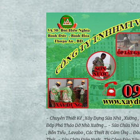
- Chuyên Thiết Kế , Xây Dựng Sửa Nhà , Xưởng ,
Đâp Phá Tháo Dở Nhà Xưởng ... - Sửa Chữa Nhà V
, Bồn Tiểu , Lavabo , Các Thiết Bị Cảm Ứng ...
Thải , - Sửa Chữa Điện Nước , Thi Công Đào Xâ