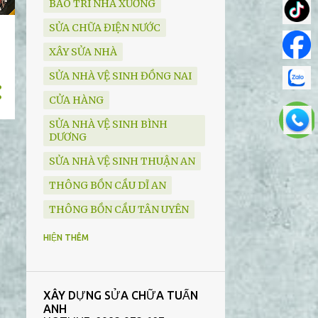
BẢO TRÌ NHÀ XƯỞNG
SỬA CHỮA ĐIỆN NƯỚC
XÂY SỬA NHÀ
SỬA NHÀ VỆ SINH ĐỒNG NAI
CỬA HÀNG
SỬA NHÀ VỆ SINH BÌNH
DƯƠNG
SỬA NHÀ VỆ SINH THUẬN AN
THÔNG BỒN CẦU DĨ AN
THÔNG BỒN CẦU TÂN UYÊN
THIẾT BỊ VỆ SINH
HIỆN THÊM
HÚT HẦM CẦU BẾN CÁT
HÚT HẦM CẦU DĨ AN
XÂY DỰNG SỬA CHỮA TUẤN
HÚT HẦM CẦU THUẬN AN
ANH