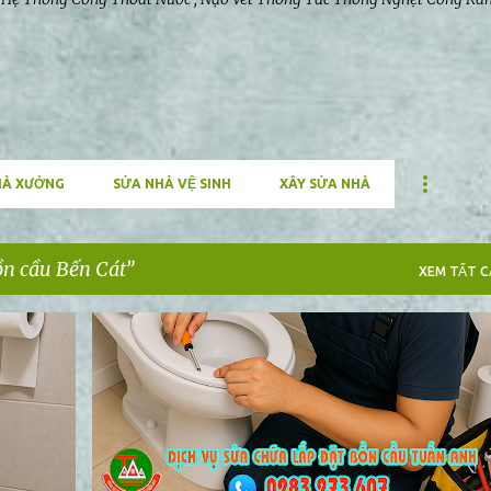
HÀ XƯỞNG
SỬA NHÀ VỆ SINH
XÂY SỬA NHÀ
ồn cầu Bến Cát
XEM TẤT CA
+
1
BẢO TRÌ NHÀ XƯỞNG
SỬA BỒN CẦU DĨ AN
+
3